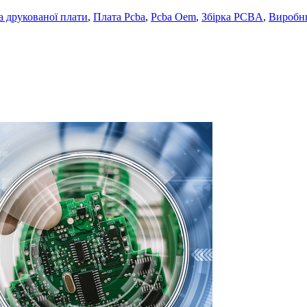
а друкованої плати
,
Плата Pcba
,
Pcba Oem
,
Збірка PCBA
,
Виробни