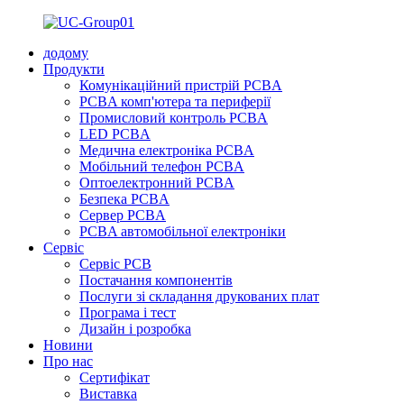
додому
Продукти
Комунікаційний пристрій PCBA
PCBA комп'ютера та периферії
Промисловий контроль PCBA
LED PCBA
Медична електроніка PCBA
Мобільний телефон PCBA
Оптоелектронний PCBA
Безпека PCBA
Сервер PCBA
PCBA автомобільної електроніки
Сервіс
Сервіс PCB
Постачання компонентів
Послуги зі складання друкованих плат
Програма і тест
Дизайн і розробка
Новини
Про нас
Сертифікат
Виставка