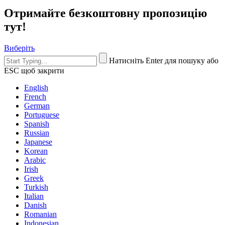
Отримайте безкоштовну пропозицію
тут!
Виберіть
Натисніть Enter для пошуку або
ESC щоб закрити
English
French
German
Portuguese
Spanish
Russian
Japanese
Korean
Arabic
Irish
Greek
Turkish
Italian
Danish
Romanian
Indonesian