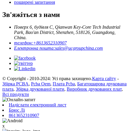
поширені запитання
Зв'яжіться з нами
Поверх 6, будівля C, Qianwan Key-Core Tech Industrial
Park, Bao'an District, Shenzhen, 518126, Guangdong,
China.
телефон:
+8613652310907
Електронна пошта:
sales@ucgroupchina.com
© Copyright - 2010-2024: Усі права захищено.
Карта сайту
-
Збірка PCBA
,
Pcba Oem
,
Плата Pcba
,
Багатошарова друкована
плата
,
Збірка друкованої плати
,
Виробник друкованих плат
,
Всі продукти
Надіслати електронний лист
Брюс Лі
8613652310907
x