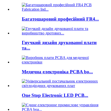
Багатошаровий професійний FR4...
Гнучкий дизайн друкованої плати
та...
Медична електроніка PCBA bo...
One Stop Electronic LED PCB...