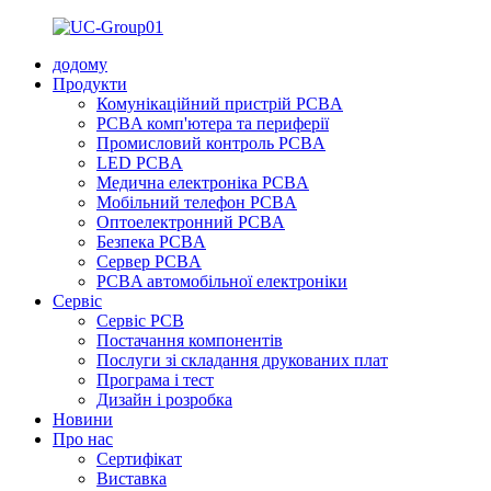
додому
Продукти
Комунікаційний пристрій PCBA
PCBA комп'ютера та периферії
Промисловий контроль PCBA
LED PCBA
Медична електроніка PCBA
Мобільний телефон PCBA
Оптоелектронний PCBA
Безпека PCBA
Сервер PCBA
PCBA автомобільної електроніки
Сервіс
Сервіс PCB
Постачання компонентів
Послуги зі складання друкованих плат
Програма і тест
Дизайн і розробка
Новини
Про нас
Сертифікат
Виставка