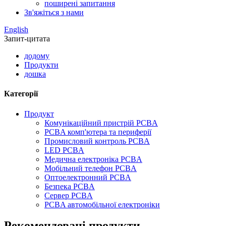
поширені запитання
Зв'яжіться з нами
English
Запит-цитата
додому
Продукти
дошка
Категорії
Продукт
Комунікаційний пристрій PCBA
PCBA комп'ютера та периферії
Промисловий контроль PCBA
LED PCBA
Медична електроніка PCBA
Мобільний телефон PCBA
Оптоелектронний PCBA
Безпека PCBA
Сервер PCBA
PCBA автомобільної електроніки
Рекомендовані продукти