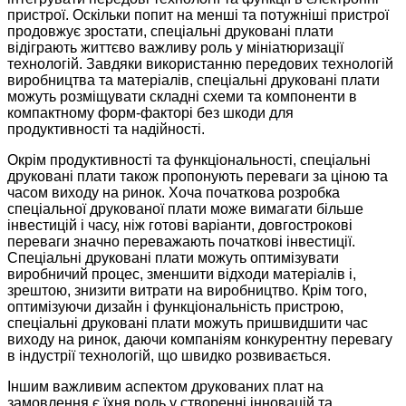
пристрої. Оскільки попит на менші та потужніші пристрої
продовжує зростати, спеціальні друковані плати
відіграють життєво важливу роль у мініатюризації
технологій. Завдяки використанню передових технологій
виробництва та матеріалів, спеціальні друковані плати
можуть розміщувати складні схеми та компоненти в
компактному форм-факторі без шкоди для
продуктивності та надійності.
Окрім продуктивності та функціональності, спеціальні
друковані плати також пропонують переваги за ціною та
часом виходу на ринок. Хоча початкова розробка
спеціальної друкованої плати може вимагати більше
інвестицій і часу, ніж готові варіанти, довгострокові
переваги значно переважають початкові інвестиції.
Спеціальні друковані плати можуть оптимізувати
виробничий процес, зменшити відходи матеріалів і,
зрештою, знизити витрати на виробництво. Крім того,
оптимізуючи дизайн і функціональність пристрою,
спеціальні друковані плати можуть пришвидшити час
виходу на ринок, даючи компаніям конкурентну перевагу
в індустрії технологій, що швидко розвивається.
Іншим важливим аспектом друкованих плат на
замовлення є їхня роль у створенні інновацій та