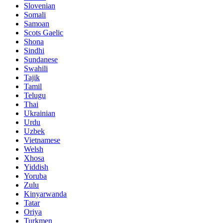
Slovenian
Somali
Samoan
Scots Gaelic
Shona
Sindhi
Sundanese
Swahili
Tajik
Tamil
Telugu
Thai
Ukrainian
Urdu
Uzbek
Vietnamese
Welsh
Xhosa
Yiddish
Yoruba
Zulu
Kinyarwanda
Tatar
Oriya
Turkmen