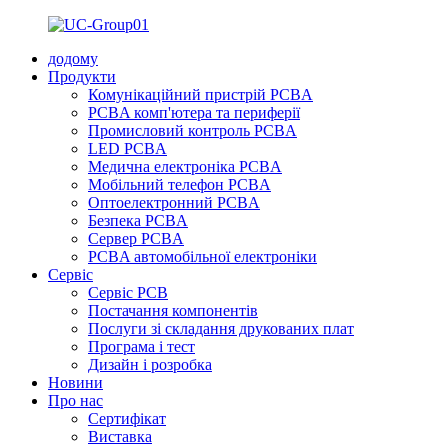
додому
Продукти
Комунікаційний пристрій PCBA
PCBA комп'ютера та периферії
Промисловий контроль PCBA
LED PCBA
Медична електроніка PCBA
Мобільний телефон PCBA
Оптоелектронний PCBA
Безпека PCBA
Сервер PCBA
PCBA автомобільної електроніки
Сервіс
Сервіс PCB
Постачання компонентів
Послуги зі складання друкованих плат
Програма і тест
Дизайн і розробка
Новини
Про нас
Сертифікат
Виставка