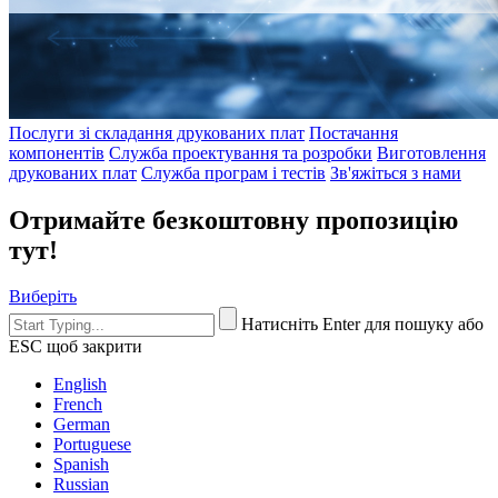
Послуги зі складання друкованих плат
Постачання
компонентів
Служба проектування та розробки
Виготовлення
друкованих плат
Служба програм і тестів
Зв'яжіться з нами
Отримайте безкоштовну пропозицію
тут!
Виберіть
Натисніть Enter для пошуку або
ESC щоб закрити
English
French
German
Portuguese
Spanish
Russian