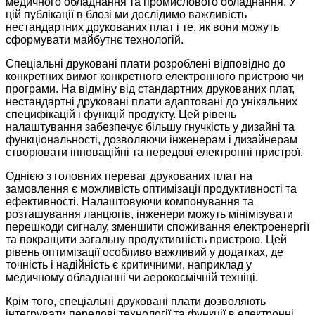
медичного обладнання та промислового обладнання. У
цій публікації в блозі ми дослідимо важливість
нестандартних друкованих плат і те, як вони можуть
сформувати майбутнє технологій.
Спеціальні друковані плати розроблені відповідно до
конкретних вимог конкретного електронного пристрою чи
програми. На відміну від стандартних друкованих плат,
нестандартні друковані плати адаптовані до унікальних
специфікацій і функцій продукту. Цей рівень
налаштування забезпечує більшу гнучкість у дизайні та
функціональності, дозволяючи інженерам і дизайнерам
створювати інноваційні та передові електронні пристрої.
Однією з головних переваг друкованих плат на
замовлення є можливість оптимізації продуктивності та
ефективності. Налаштовуючи компонування та
розташування ланцюгів, інженери можуть мінімізувати
перешкоди сигналу, зменшити споживання електроенергії
та покращити загальну продуктивність пристрою. Цей
рівень оптимізації особливо важливий у додатках, де
точність і надійність є критичними, наприклад у
медичному обладнанні чи аерокосмічній техніці.
Крім того, спеціальні друковані плати дозволяють
інтегрувати передові технології та функції в електронні