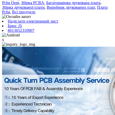
Pcba Oem
,
Збірка PCBA
,
Багатошарова друкована плата
,
Збірка друкованої плати
,
Виробник друкованих плат
,
Плата
Pcba
,
Всі продукти
Надіслати електронний лист
Брюс Лі
8613652310907
x