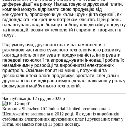
диференціації на ринку. Налаштовуючи друковані плати,
компанії можуть відрізняти свою продукцію від
конкурентів, пропонуючи унікальні функції та функції, які
відповідають конкретним потребам клієнтів. Цей рівень
налаштувань надає більшу свободу для дизайну продукту
та інновацій, розвитку технологій і сприяння творчості в
галузі.
Підсумовуючи, друковані плати на замовлення є
важливою частиною сучасного технологічного розвитку.
Їхня здатність оптимізувати продуктивність, інтегрувати
передові технології та впроваджувати інновації робить їх
незамінними у розробці та виробництві електронних
пристроїв. Оскільки попит на менші, потужніші та
досконаліші технології продовжує зростати, спеціальні
друковані плати відіграватимуть дедалі важливішу роль у
формуванні майбутнього технологій.
Час публікації: 12 грудня 2023 р
Компанія Shenzhen UC Industrial Limited розташована в
Шеньчжені та заснована в 2012 році. Як один із виробників
стабільних електронних друкованих плат і друкованих плат у
Китаї, ми маємо понад 11 років досвіду.